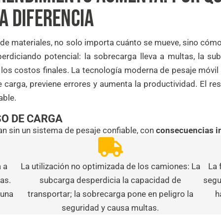
A DIFERENCIA
ón de materiales, no solo importa cuánto se mueve, sino c
erdiciando potencial: la sobrecarga lleva a multas, la su
los costos finales. La tecnología moderna de pesaje móvil
de carga, previene errores y aumenta la productividad. El r
able.
SO DE CARGA
n sin un sistema de pesaje confiable, con
consecuencias i
 a
La utilización no optimizada de los camiones: La
La 
as.
subcarga desperdicia la capacidad de
segu
 una
transportar; la sobrecarga pone en peligro la
h
seguridad y causa multas.