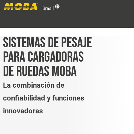
Brasil
Fabricantes de Máquinas
SISTEMAS DE PESAJE
PARA CARGADORAS
Usuarios Finales
DE RUEDAS MOBA
Soporte Técnico y Centro de Capacitación
La combinación de
Grupo MOBA
confiabilidad y funciones
Contacto MOBA
innovadoras