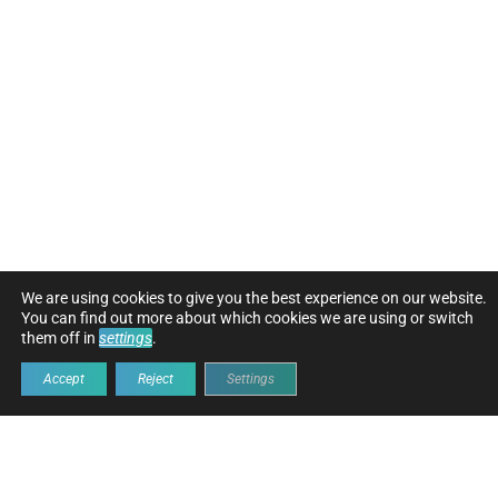
FOCO EN EL CLIENTE
We are using cookies to give you the best experience on our website.
You can find out more about which cookies we are using or switch
them off in
settings
.
Accept
Reject
Settings
MOBA Mobile Automation
AG es un referente
consolidado en el sector de