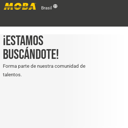
Brasil
Fabricantes de Máquinas
¡ESTAMOS
BUSCÁNDOTE!
Usuarios Finales
Forma parte de nuestra comunidad de
Soporte Técnico y Centro de Capacitación
talentos.
Grupo MOBA
Contacto MOBA