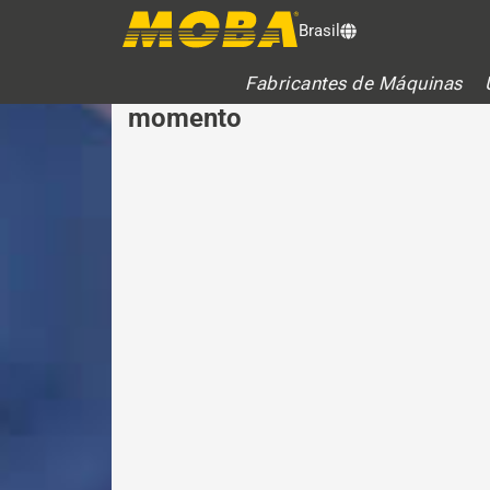
SOLUCIONES MOBA EN 
Brasil
Acceso directo a la máquina – 
Fabricantes de Máquinas
momento