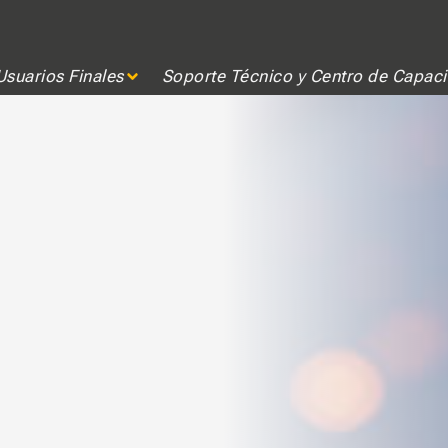
LA NUBE
desde cualquier lugar y en cualquier
Usuarios Finales
Soporte Técnico y Centro de Capaci