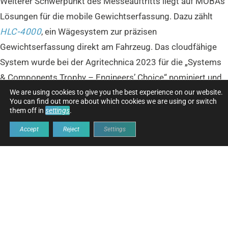
Weiterer Schwerpunkt des Messeauftritts liegt auf MOBAs
Lösungen für die mobile Gewichtserfassung. Dazu zählt
HLC-4000
, ein Wägesystem zur präzisen
Gewichtserfassung direkt am Fahrzeug. Das cloudfähige
System wurde bei der Agritechnica 2023 für die „Systems
& Components Trophy – Engineers’ Choice“ nominiert und
zeichnet sich durch präzise Echtzeitdaten aus. Mit großem
We are using cookies to give you the best experience on our website.
You can find out more about which cookies we are using or switch
Touchdisplay, Fernwartung und Datenanbindung an externe
them off in
settings
.
Systeme bietet es volle Kontrolle über Gewicht, Ladearbeit
Accept
Reject
Settings
und Flottenmanagement. Ergänzt wird das Angebot durch
Aufbauwaagen für Silo bzw. Futtermittel.
Darüber hinaus sind am Stand weitere einzelne
Systemkomponenten zu sehen, die OEMs flexibel in ihre
Maschinenlösungen integrieren können – von der Sensorik
über Steuerungen bis hin zu Displays.