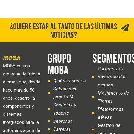
¿QUIERE ESTAR AL TANTO DE LAS ÚLTIMAS
NOTICIAS?
GRUPO
SEGMENTO
MOBA es una
MOBA
Carreteras y
empresa de origen
construcción
Quiénes somos
alemán que, desde
pesada
Soluciones
hace más de 50
Movimiento de
para OEM
años, desarrolla
Tierras
Servicios y
componentes y
Plataformas
soporte
sistemas
aéreas
Imprensa
integrados para la
Gestión de
Carreras
automatización de
residuos